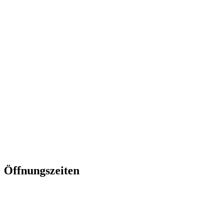
0511-
2617666
info@frauzimmer.de
www.frauzimmer.de
Öffnungszeiten