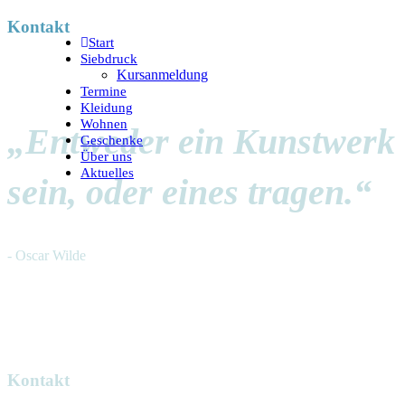
Kontakt
Start
Siebdruck
Kursanmeldung
Termine
Kleidung
Wohnen
„Entweder ein Kunstwerk
Geschenke
Über uns
Aktuelles
sein, oder eines tragen.“
- Oscar Wilde
Kontakt