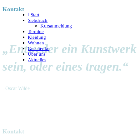
Kontakt
Start
Siebdruck
Kursanmeldung
Termine
Kleidung
Wohnen
„Entweder ein Kunstwerk
Geschenke
Über uns
Aktuelles
sein, oder eines tragen.“
- Oscar Wilde
Kontakt