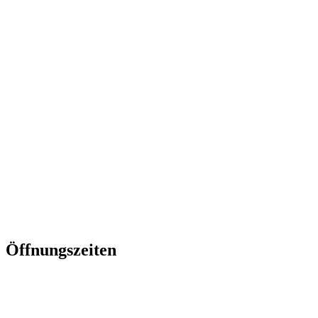
0511-
2617666
info@frauzimmer.de
www.frauzimmer.de
Öffnungszeiten