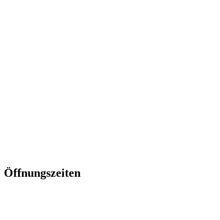
0511-
2617666
info@frauzimmer.de
www.frauzimmer.de
Öffnungszeiten