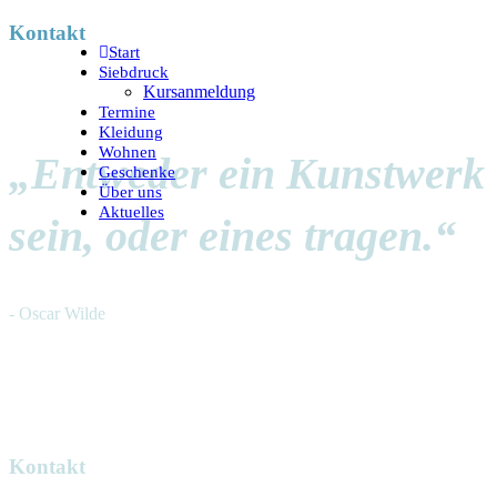
Kontakt
Start
Siebdruck
Kursanmeldung
Termine
Kleidung
Wohnen
„Entweder ein Kunstwerk
Geschenke
Über uns
Aktuelles
sein, oder eines tragen.“
- Oscar Wilde
Kontakt