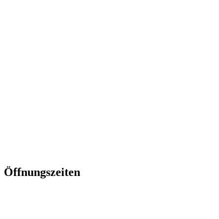
0511-
2617666
info@frauzimmer.de
www.frauzimmer.de
Öffnungszeiten