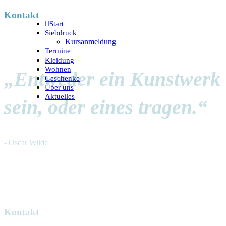
Kontakt
Start
Siebdruck
Kursanmeldung
Termine
Kleidung
Wohnen
„Entweder ein Kunstwerk
Geschenke
Über uns
Aktuelles
sein, oder eines tragen.“
- Oscar Wilde
Kontakt