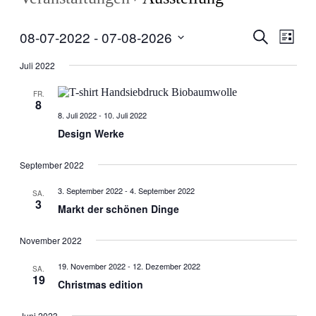
Veranstal
Veran
08-07-2022
 - 
07-08-2026
Suche
Liste
Ansic
Suche
Datum
Navig
wählen.
Juli 2022
und
Ansichten
FR.
8
Navigati
8. Juli 2022
-
10. Juli 2022
Design Werke
September 2022
3. September 2022
-
4. September 2022
SA.
3
Markt der schönen Dinge
November 2022
19. November 2022
-
12. Dezember 2022
SA.
19
Christmas edition
Juni 2023