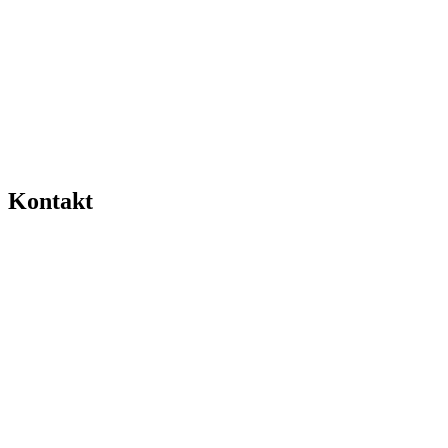
Kontakt
0511-
2617666