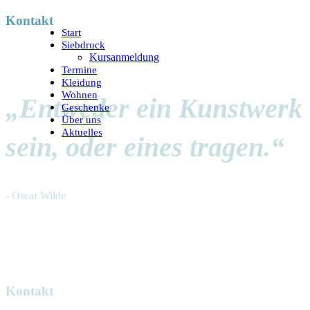
Kontakt
Start
Siebdruck
Kursanmeldung
Termine
Kleidung
Wohnen
„Entweder ein Kunstwerk
Geschenke
Über uns
Aktuelles
sein, oder eines tragen.“
- Oscar Wilde
Kontakt