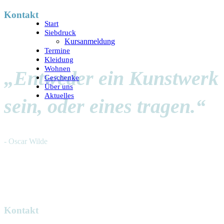
Kontakt
Start
Siebdruck
Kursanmeldung
Termine
Kleidung
Wohnen
„Entweder ein Kunstwerk
Geschenke
Über uns
Aktuelles
sein, oder eines tragen.“
- Oscar Wilde
Kontakt