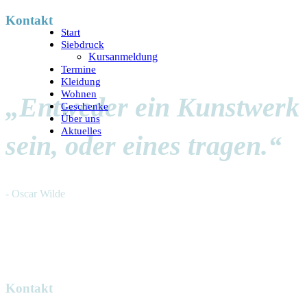
Kontakt
Start
Siebdruck
Kursanmeldung
Termine
Kleidung
Wohnen
„Entweder ein Kunstwerk
Geschenke
Über uns
Aktuelles
sein, oder eines tragen.“
- Oscar Wilde
Kontakt