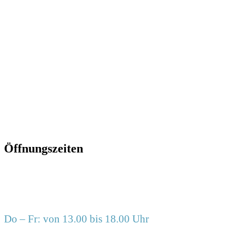
0511-
2617666
info@frauzimmer.de
www.frauzimmer.de
Öffnungszeiten
Do – Fr: von 13.00 bis 18.00 Uhr