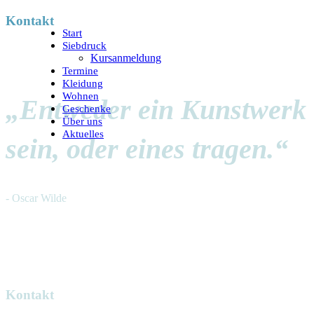
Kontakt
Start
Siebdruck
Kursanmeldung
Termine
Kleidung
Wohnen
„Entweder ein Kunstwerk
Geschenke
Über uns
Aktuelles
sein, oder eines tragen.“
- Oscar Wilde
Kontakt