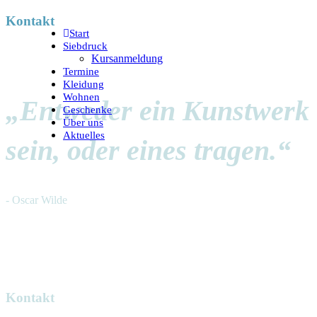
Kontakt
Start
Siebdruck
Kursanmeldung
Termine
Kleidung
Wohnen
„Entweder ein Kunstwerk
Geschenke
Über uns
Aktuelles
sein, oder eines tragen.“
- Oscar Wilde
Kontakt