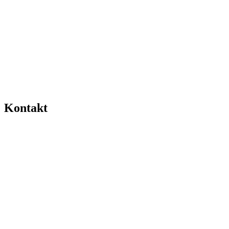
Kontakt
0511-
2617666