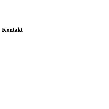
Kontakt
0511-
2617666
info@frauzimmer.de
www.frauzimmer.de