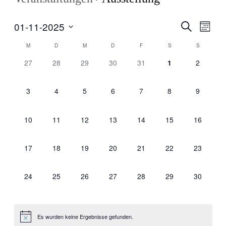
Veranstal
Veran
01-11-2025
Suche
Monat
Ansic
Suche
Datum
Navig
Kalender
M
D
M
D
F
S
S
wählen.
und
von
0
0
0
0
0
0
0
27
28
29
30
31
1
2
Ansichten
Veranstaltungen,
Veranstaltungen,
Veranstaltungen,
Veranstaltungen,
Veranstaltungen,
Veranstaltungen,
Veranstal
Veranstaltungen
Navigati
0
0
0
0
0
0
0
3
4
5
6
7
8
9
Veranstaltungen,
Veranstaltungen,
Veranstaltungen,
Veranstaltungen,
Veranstaltungen,
Veranstaltungen,
Veranstal
0
0
0
0
0
0
0
10
11
12
13
14
15
16
Veranstaltungen,
Veranstaltungen,
Veranstaltungen,
Veranstaltungen,
Veranstaltungen,
Veranstaltungen,
Veranstal
0
0
0
0
0
0
0
17
18
19
20
21
22
23
Veranstaltungen,
Veranstaltungen,
Veranstaltungen,
Veranstaltungen,
Veranstaltungen,
Veranstaltungen,
Veranstal
0
0
0
0
0
0
0
24
25
26
27
28
29
30
Veranstaltungen,
Veranstaltungen,
Veranstaltungen,
Veranstaltungen,
Veranstaltungen,
Veranstaltungen,
Veranstal
Es wurden keine Ergebnisse gefunden.