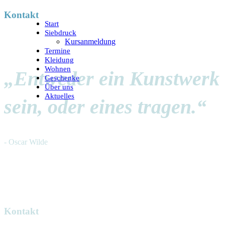
Kontakt
Start
Siebdruck
Kursanmeldung
Termine
Kleidung
Wohnen
„Entweder ein Kunstwerk
Geschenke
Über uns
Aktuelles
sein, oder eines tragen.“
- Oscar Wilde
Kontakt