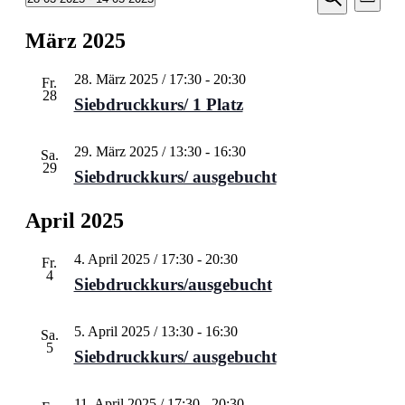
Liste
Ansic
Suche
Datum
Suche
Navi
wählen.
März 2025
und
Ansichten
28. März 2025 / 17:30
-
20:30
Fr.
Navigati
28
Siebdruckkurs/ 1 Platz
29. März 2025 / 13:30
-
16:30
Sa.
29
Siebdruckkurs/ ausgebucht
April 2025
4. April 2025 / 17:30
-
20:30
Fr.
4
Siebdruckkurs/ausgebucht
5. April 2025 / 13:30
-
16:30
Sa.
5
Siebdruckkurs/ ausgebucht
11. April 2025 / 17:30
-
20:30