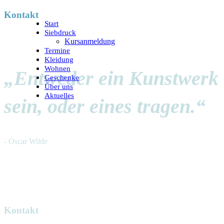
Kontakt
Start
Siebdruck
Kursanmeldung
Termine
Kleidung
Wohnen
„Entweder ein Kunstwerk
Geschenke
Über uns
Aktuelles
sein, oder eines tragen.“
- Oscar Wilde
Kontakt