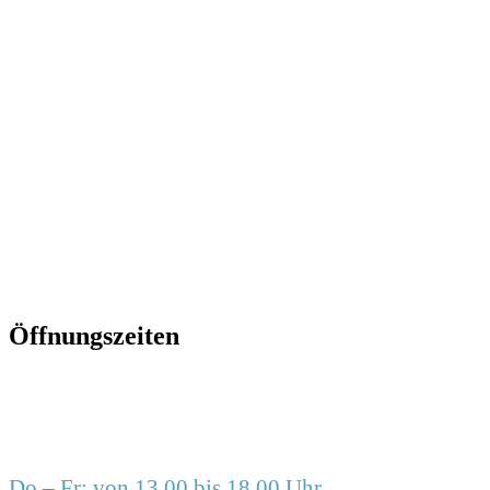
0511-
2617666
info@frauzimmer.de
www.frauzimmer.de
Öffnungszeiten
Do – Fr: von 13.00 bis 18.00 Uhr