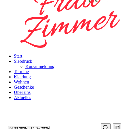
Start
Siebdruck
Kursanmeldung
Termine
Kleidung
Wohnen
Geschenke
Über uns
Aktuelles
Veransta
Vera
28-03-2025
 - 
14-05-2025